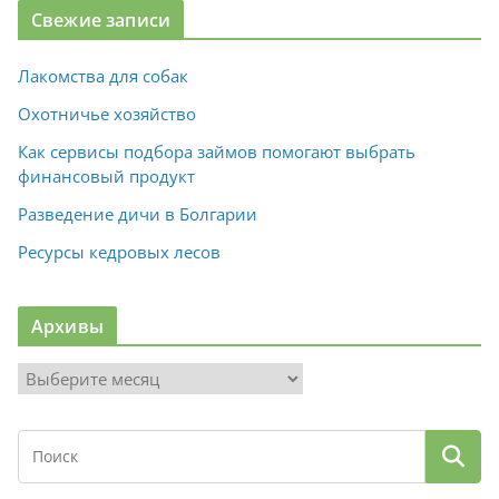
Свежие записи
Лакомства для собак
Охотничье хозяйство
Как сервисы подбора займов помогают выбрать
финансовый продукт
Разведение дичи в Болгарии
Ресурсы кедровых лесов
Архивы
А
р
х
и
в