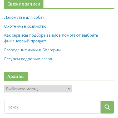
Свежие записи
Лакомства для собак
Охотничье хозяйство
Как сервисы подбора займов помогают выбрать
финансовый продукт
Разведение дичи в Болгарии
Ресурсы кедровых лесов
Архивы
А
р
х
и
в