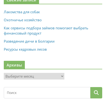
Лакомства для собак
Охотничье хозяйство
Как сервисы подбора займов помогают выбрать
финансовый продукт
Разведение дичи в Болгарии
Ресурсы кедровых лесов
Архивы
А
р
х
и
в
ы