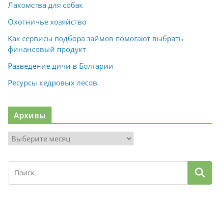
Лакомства для собак
Охотничье хозяйство
Как сервисы подбора займов помогают выбрать
финансовый продукт
Разведение дичи в Болгарии
Ресурсы кедровых лесов
Архивы
А
р
х
и
в
ы