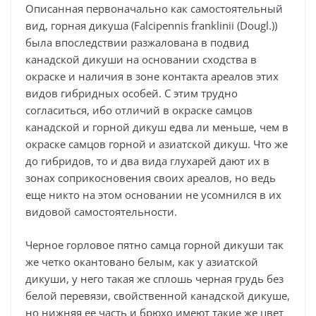
Описанная первоначально как самостоятельный
вид, горная дикуша (Falcipennis franklinii (Dougl.))
была впоследствии разжалована в подвид
канадской дикуши на основании сходства в
окраске и наличия в зоне контакта ареалов этих
видов гибридных особей. С этим трудно
согласиться, ибо отличий в окраске самцов
канадской и горной дикуш едва ли меньше, чем в
окраске самцов горной и азиатской дикуш. Что же
до гибридов, то и два вида глухарей дают их в
зонах соприкосновения своих ареалов, но ведь
еще никто на этом основании не усомнился в их
видовой самостоятельности.
Черное горловое пятно самца горной дикуши так
же четко окантовано белым, как у азиатской
дикуши, у него такая же сплошь черная грудь без
белой перевязи, свойственной канадской дикуше,
но нижняя ее часть и брюхо имеют такие же цвет