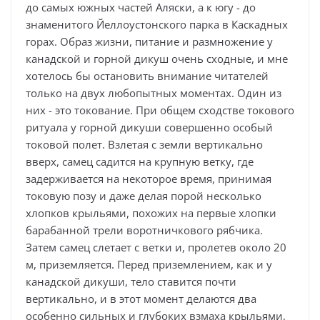
до самых южных частей Аляски, а к югу - до
знаменитого Йеллоустонского парка в Каскадных
горах. Образ жизни, питание и размножение у
канадской и горной дикуш очень сходные, и мне
хотелось бы остановить внимание читателей
только на двух любопытных моментах. Один из
них - это токование. При общем сходстве токового
ритуала у горной дикуши совершенно особый
токовой полет. Взлетая с земли вертикально
вверх, самец садится на крупную ветку, где
задерживается на некоторое время, принимая
токовую позу и даже делая порой несколько
хлопков крыльями, похожих на первые хлопки
барабанной трели воротничкового рябчика.
Затем самец слетает с ветки и, пролетев около 20
м, приземляется. Перед приземлением, как и у
канадской дикуши, тело ставится почти
вертикально, и в этот момент делаются два
особенно сильных и глубоких взмаха крыльями,