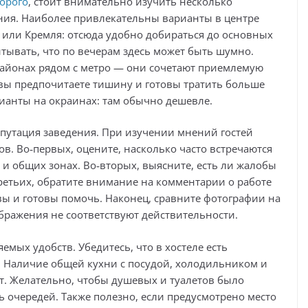
дорого
, стоит внимательно изучить несколько
ния. Наиболее привлекательны варианты в центре
 или Кремля: отсюда удобно добираться до основных
тывать, что по вечерам здесь может быть шумно.
районах рядом с метро — они сочетают приемлемую
 вы предпочитаете тишину и готовы тратить больше
ианты на окраинах: там обычно дешевле.
утация заведения. При изучении мнений гостей
. Во‑первых, оцените, насколько часто встречаются
 и общих зонах. Во‑вторых, выясните, есть ли жалобы
‑третьих, обратите внимание на комментарии о работе
вы и готовы помочь. Наконец, сравните фотографии на
бражения не соответствуют действительности.
емых удобств. Убедитесь, что в хостеле есть
х. Наличие общей кухни с посудой, холодильником и
. Желательно, чтобы душевых и туалетов было
ь очередей. Также полезно, если предусмотрено место