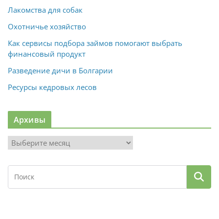
Лакомства для собак
Охотничье хозяйство
Как сервисы подбора займов помогают выбрать
финансовый продукт
Разведение дичи в Болгарии
Ресурсы кедровых лесов
Архивы
А
р
х
и
в
ы