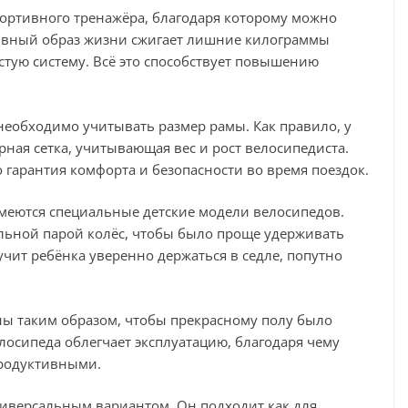
портивного тренажёра, благодаря которому можно
тивный образ жизни сжигает лишние килограммы
стую систему. Всё это способствует повышению
еобходимо учитывать размер рамы. Как правило, у
рная сетка, учитывающая вес и рост велосипедиста.
гарантия комфорта и безопасности во время поездок.
меются специальные детские модели велосипедов.
льной парой колёс, чтобы было проще удерживать
учит ребёнка уверенно держаться в седле, попутно
ы таким образом, чтобы прекрасному полу было
осипеда облегчает эксплуатацию, благодаря чему
продуктивными.
ниверсальным вариантом. Он подходит как для