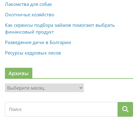
Лакомства для собак
Охотничье хозяйство
Как сервисы подбора займов помогают выбрать
финансовый продукт
Разведение дичи в Болгарии
Ресурсы кедровых лесов
Архивы
А
р
х
и
в
ы