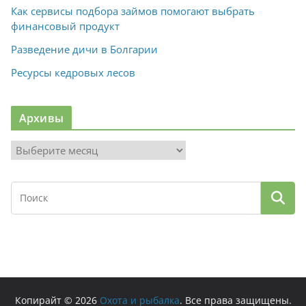
Как сервисы подбора займов помогают выбрать
финансовый продукт
Разведение дичи в Болгарии
Ресурсы кедровых лесов
Архивы
А
р
х
и
в
ы
Копирайт © 2026
Охота и рыбалка
. Все права защищены.