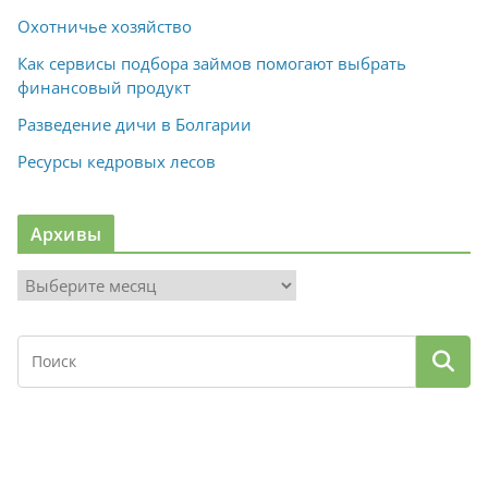
Охотничье хозяйство
Как сервисы подбора займов помогают выбрать
финансовый продукт
Разведение дичи в Болгарии
Ресурсы кедровых лесов
Архивы
А
р
х
и
в
ы