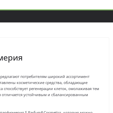
мерия
редлагают потребителям широкий ассортимент
тавлены косметические средства, обладающие
а способствует регенерации клеток, омолаживая тем
 отличается устойчивым и сбалансированным
 парфюмерия S Parfum&Cosmetics, которую можно