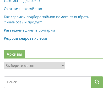
Лакомства для собак
Охотничье хозяйство
Как сервисы подбора займов помогают выбрать
финансовый продукт
Разведение дичи в Болгарии
Ресурсы кедровых лесов
Архивы
А
р
х
и
в
ы