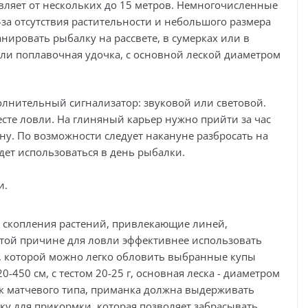
авляет от нескольких до 15 метров. Немногочисленные
з-за отсутствия растительности и небольшого размера
нировать рыбалку на рассвете, в сумерках или в
или поплавочная удочка, с основной леской диаметром
лнительный сигнализатор: звуковой или световой.
сте ловли. На глиняный карьер нужно прийти за час
у. По возможности следует накануне разбросать на
удет использоваться в день рыбалки.
и.
 скопления растений, привлекающие линей,
той причине для ловли эффективнее использовать
, которой можно легко обловить выбранные купы
450 см, с тестом 20-25 г, основная леска - диаметром
чок матчевого типа, приманка должна выдерживать
ку для прикормки, которая позволяет забрасывать