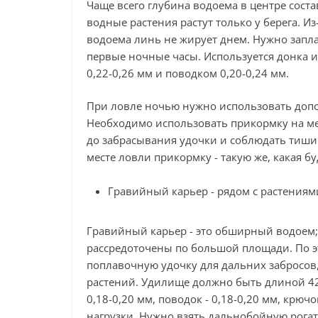
Чаще всего глубина водоема в центре сост
водные растения растут только у берега. И
водоема линь не жирует днем. Нужно запла
первые ночные часы. Используется донка 
0,22-0,26 мм и поводком 0,20-0,24 мм.
При ловле ночью нужно использовать допо
Необходимо использовать прикормку на ме
до забрасывания удочки и соблюдать тишин
месте ловли прикормку - такую же, какая б
Гравийный карьер - рядом с растениям
Гравийный карьер - это обширный водоем;
рассредоточены по большой площади. По э
поплавочную удочку для дальних забросов
растений. Удилище должно быть длиной 420-
0,18-0,20 мм, поводок - 0,18-0,20 мм, крю
нагрузки. Нужно взять дальнобойную рогат