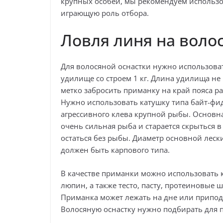
крупных особей, мы рекомендуем использо
играющую роль отбора.
Ловля линя на воло
Для волосяной оснастки нужно использоват
удилище со строем 1 кг. Длина удилища не
метко забросить приманку на край пояса ра
Нужно использовать катушку типа байт-фид
агрессивного клева крупной рыбы. Основна
очень сильная рыба и старается скрыться в
остаться без рыбы. Диаметр основной леск
должен быть карпового типа.
В качестве приманки можно использовать к
люпин, а также тесто, пасту, протеиновые ш
Приманка может лежать на дне или припод
Волосяную оснастку нужно подбирать для