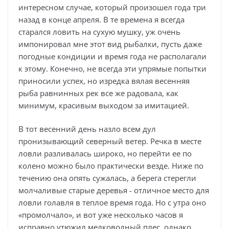
интересном случае, который произошел года три
назад в конце апреля. В те времена я всегда
старался ловить на сухую мушку, уж очень
импонировал мне этот вид рыбалки, пусть даже
погодные кондиции и время года не располагали
к этому. Конечно, не всегда эти упрямые попытки
приносили успех, но изредка вялая весенняя
рыба равнинных рек все же радовала, как
минимум, красивым выходом за имитацией.
В тот весенний день назло всем дул
пронизывающий северный ветер. Речка в месте
ловли разливалась широко, но перейти ее по
колено можно было практически везде. Ниже по
течению она опять сужалась, а берега стерегли
молчаливые старые деревья - отличное место для
ловли голавля в теплое время года. Но с утра оно
«промолчало», и вот уже несколько часов я
исправно утюжил мелководный плес, однако,