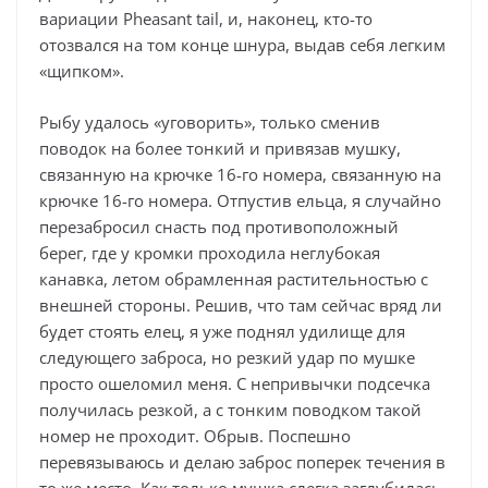
вариации Pheasant tail, и, наконец, кто-то
отозвался на том конце шнура, выдав себя легким
«щипком».
Рыбу удалось «уговорить», только сменив
поводок на более тонкий и привязав мушку,
связанную на крючке 16-го номера, связанную на
крючке 16-го номера. Отпустив ельца, я случайно
перезабросил снасть под противоположный
берег, где у кромки проходила неглубокая
канавка, летом обрамленная растительностью с
внешней стороны. Решив, что там сейчас вряд ли
будет стоять елец, я уже поднял удилище для
следующего заброса, но резкий удар по мушке
просто ошеломил меня. С непривычки подсечка
получилась резкой, а с тонким поводком такой
номер не проходит. Обрыв. Поспешно
перевязываюсь и делаю заброс поперек течения в
то же место. Как только мушка слегка заглубилась,