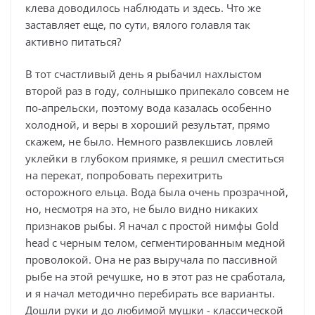
клева доводилось наблюдать и здесь. Что же
заставляет еще, по сути, вялого голавля так
активно питаться?
В тот счастливый день я рыбачил нахлыстом
второй раз в году, солнышко припекало совсем не
по-апрельски, поэтому вода казалась особенно
холодной, и веры в хороший результат, прямо
скажем, не было. Немного развлекшись ловлей
уклейки в глубоком приямке, я решил сместиться
на перекат, попробовать перехитрить
осторожного ельца. Вода была очень прозрачной,
но, несмотря на это, не было видно никаких
признаков рыбы. Я начал с простой нимфы Gold
head с черным телом, сегментированным медной
проволокой. Она не раз выручала по пассивной
рыбе на этой речушке, но в этот раз не сработала,
и я начал методично перебирать все варианты.
Дошли руки и до любимой мушки - классической