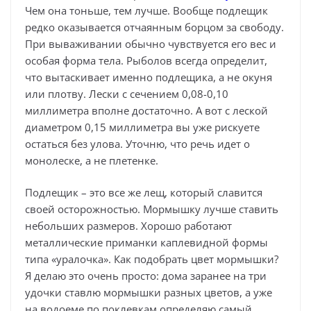
Чем она тоньше, тем лучше. Вообще подлещик
редко оказывается отчаянным борцом за свободу.
При вываживании обычно чувствуется его вес и
особая форма тела. Рыболов всегда определит,
что вытаскивает именно подлещика, а не окуня
или плотву. Лески с сечением 0,08-0,10
миллиметра вполне достаточно. А вот с леской
диаметром 0,15 миллиметра вы уже рискуете
остаться без улова. Уточню, что речь идет о
монолеске, а не плетенке.
Подлещик – это все же лещ, который славится
своей осторожностью. Мормышку лучше ставить
небольших размеров. Хорошо работают
металлические приманки каплевидной формы
типа «уралочка». Как подобрать цвет мормышки?
Я делаю это очень просто: дома заранее на три
удочки ставлю мормышки разных цветов, а уже
на водоеме по поклевкам определяю самый