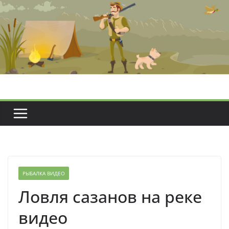
Перейти
к
содержимому
РЫБАЛКА ВИДЕО
Ловля сазанов на реке
видео