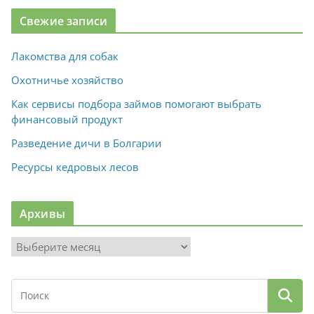
Свежие записи
Лакомства для собак
Охотничье хозяйство
Как сервисы подбора займов помогают выбрать
финансовый продукт
Разведение дичи в Болгарии
Ресурсы кедровых лесов
Архивы
А
р
х
и
в