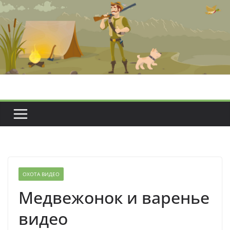
Перейти
к
содержимому
ОХОТА ВИДЕО
Медвежонок и варенье
видео