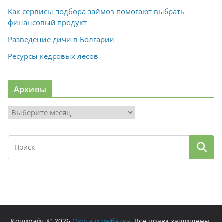
Как сервисы подбора займов помогают выбрать
финансовый продукт
Разведение дичи в Болгарии
Ресурсы кедровых лесов
Архивы
А
р
х
и
в
ы
Копирайт © 2026
Охота и рыбалка
. Все права защищены.