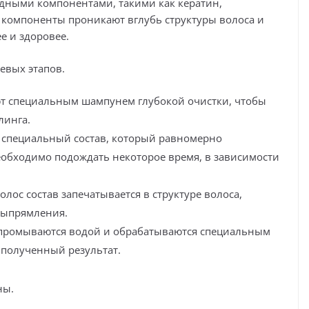
дными компонентами, такими как кератин,
компоненты проникают вглубь структуры волоса и
е и здоровее.
евых этапов.
т специальным шампунем глубокой очистки, чтобы
линга.
я специальный состав, который равномерно
необходимо подождать некоторое время, в зависимости
ос состав запечатывается в структуре волоса,
выпрямления.
 промываются водой и обрабатываются специальным
 полученный результат.
ны.