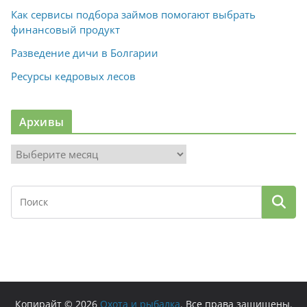
Как сервисы подбора займов помогают выбрать
финансовый продукт
Разведение дичи в Болгарии
Ресурсы кедровых лесов
Архивы
А
р
х
и
в
ы
Копирайт © 2026
Охота и рыбалка
. Все права защищены.