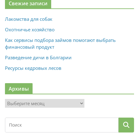
Свежие записи
Лакомства для собак
Охотничье хозяйство
Как сервисы подбора займов помогают выбрать
финансовый продукт
Разведение дичи в Болгарии
Ресурсы кедровых лесов
Архивы
А
р
х
и
в