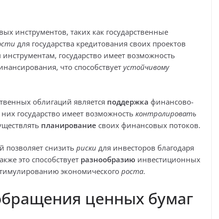
ых инструментов, таких как государственные
ости
для государства кредитования своих проектов
 инструментам, государство имеет возможность
нансирования, что способствует
устойчивому
ственных облигаций является
поддержка
финансово-
з них государство имеет возможность
контролировать
существлять
планирование
своих финансовых потоков.
й позволяет снизить
риски
для инвесторов благодаря
акже это способствует
разнообразию
инвестиционных
 стимулированию экономического
роста
.
обращения ценных бумаг