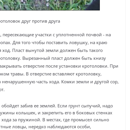
ротоловок друг против друга
, пересекающие участки с уплотненной почвой - на
опах. Для того чтобы поставить ловушку, на краю
 ход. Пласт вынутой земли должен быть такого
ротоловку. Вырезанный пласт должен быть книзу
закрывать отверстие после установки кротоловки. При
ом травы. В отверстие вставляют кротоловку,
 ненарушенную часть хода. Комки земли и другой сор,
т.
 обойдет забив ее землей. Если грунт сыпучий, надо
ружины колышек, и закрепить его в боковых стенках
 хода за пружиной. В местах, где промысел сильно
ытные ловцы, нередко наблюдаются особи,