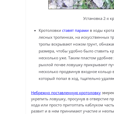
Установка 2-х к
Кротоловки
ставят парами
в ходы крота
лесных тропинках, на искусственных тр
тропы вскрывают ножом грунт, обнажая
размера, чтобы удобно было ставить к
несколько уже. Таким пластом удобнее 
рыхлой почве ловушку прикрывают пучк
несколько продвинув входное кольцо в
который попал в ход, тщательно удаляю
Небрежно поставленную кротоловку
зверек
укрепить ловушку, просунув в отверстие п
хода или просто притоптать каблуком часть
развит и в нем принимают участие и неоп