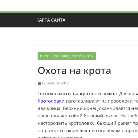
КАРТА САЙТА
ИНОЕ
РАЗНОВИДНОСТИ ОХОТЫ
Охота на крота
12 ноября 2023
Техника
охоты на крота
несложна. Для лов
Кротоловки
изготавливают из проволоки то
два конца. Верхний конец оканчивается 
представляет собой бьющий рычаг. На гре
насторожить кротоловку, бьющий рычаг при
сторожок и закрепляют его крючком сторожк
и сбивает сторожок.