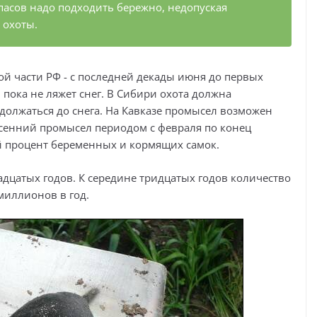
пасов надо подходить бережно, недопуская
 охоты.
ой части РФ - с последней декады июня до первых
р, пока не ляжет снег. В Сибири охота должна
должаться до снега. На Кавказе промысел возможен
есенний промысел периодом с февраля по конец
ий процент беременных и кормящих самок.
дцатых годов. К середине тридцатых годов количество
миллионов в год.