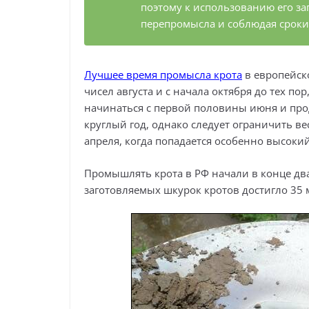
поэтому к использованию его за
перепромысла и соблюдая сроки
Лучшее время промысла крота
в европейск
чисел августа и с начала октября до тех по
начинаться с первой половины июня и про
круглый год, однако следует ограничить в
апреля, когда попадается особенно высок
Промышлять крота в РФ начали в конце два
заготовляемых шкурок кротов достигло 35 