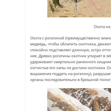
Охота на
Охота с рогатиной (преимущественно зимня
медведь, чтобы облапить охотника, движет
спокойно подставляет длинную, остро отточ
нее. Древко рогатины охотник упирает в з
удерживают смертельно раненного хищника
когтистые его лапы не достали охотника. О
выражение поддеть на рогатину), разруша
органы последовательно в брюшной полост