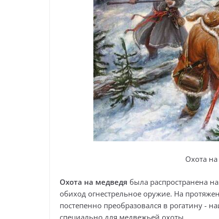
Охота на
Охота на медведя
была распространена на 
обиход огнестрельное оружие. На протяже
постепенно преобразовался в рогатину - н
специально для медвежьей охоты.