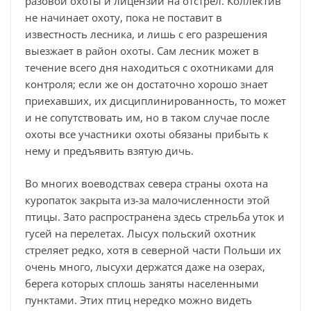
разовой охоты и лицензии на отстрел. Коллектив
не начинает охоту, пока не поставит в
известность лесника, и лишь с его разрешения
выезжает в район охоты. Сам лесник может в
течение всего дня находиться с охотниками для
контроля; если же он достаточно хорошо знает
приехавших, их дисциплинированность, то может
и не сопутствовать им, но в таком случае после
охоты все участники охоты обязаны прибыть к
нему и предъявить взятую дичь.
Во многих воеводствах севера страны охота на
куропаток закрыта из-за малочисленности этой
птицы. Зато распространена здесь стрельба уток и
гусей на перелетах. Лысух польский охотник
стреляет редко, хотя в северной части Польши их
очень много, лысухи держатся даже на озерах,
берега которых сплошь заняты населенными
пунктами. Этих птиц нередко можно видеть