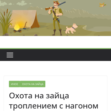
Перейти
к
содержимому
ИНОЕ
ОХОТА НА ЗАЙЦА
Охота на зайца
троплением с нагоном