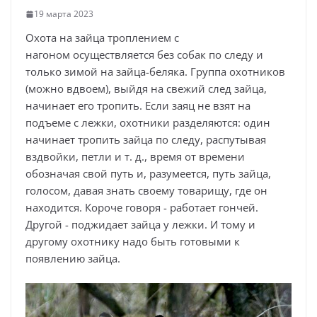
19 марта 2023
Охота на зайца троплением с
нагоном осуществляется без собак по следу и
только зимой на зайца-беляка. Группа охотников
(можно вдвоем), выйдя на свежий след зайца,
начинает его тропить. Если заяц не взят на
подъеме с лежки, охотники разделяются: один
начинает тропить зайца по следу, распутывая
вздвойки, петли и т. д., время от времени
обозначая свой путь и, разумеется, путь зайца,
голосом, давая знать своему товарищу, где он
находится. Короче говоря - работает гончей.
Другой - поджидает зайца у лежки. И тому и
другому охотнику надо быть готовыми к
появлению зайца.