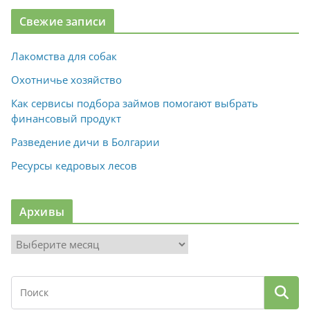
Свежие записи
Лакомства для собак
Охотничье хозяйство
Как сервисы подбора займов помогают выбрать
финансовый продукт
Разведение дичи в Болгарии
Ресурсы кедровых лесов
Архивы
А
р
х
и
в