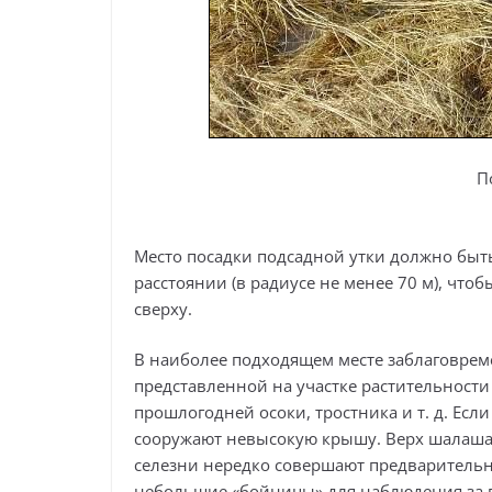
П
Место посадки подсадной утки должно быт
расстоянии (в радиусе не менее 70 м), что
сверху.
В наиболее подходящем месте заблаговреме
представленной на участке растительности
прошлогодней осоки, тростника и т. д. Есл
сооружают невысокую крышу. Верх шалаша 
селезни нередко совершают предварительн
небольшие «бойницы» для наблюдения за 