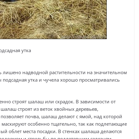
одсадная утка
ь лишено надводной растительности на значительном
бы подсадная утка и чучела хорошо просматривались
нно строят шалаш или скрадок. В зависимости от
 шалаш строят из веток хвойных деревьев,
и позволяет почва, шалаш делают с ямой, над которой
маскируют особенно тщательно, так как подлетающие
ый облет места посадки. В стенках шалаша делаются
водоемом и стрельбы по подлетевшим селезням.