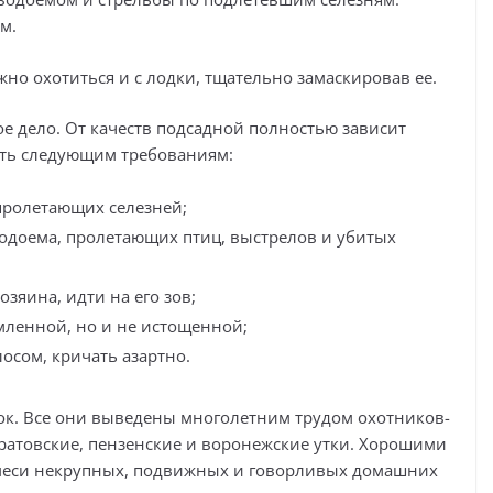
м.
но охотиться и с лодки, тщательно замаскировав ее.
е дело. От качеств подсадной полностью зависит
чать следующим требованиям:
 пролетающих селезней;
водоема, пролетающих птиц, выстрелов и убитых
озяина, идти на его зов;
мленной, но и не истощенной;
осом, кричать азартно.
ок. Все они выведены многолетним трудом охотников-
аратовские, пензенские и воронежские утки. Хорошими
омеси некрупных, подвижных и говорливых домашних