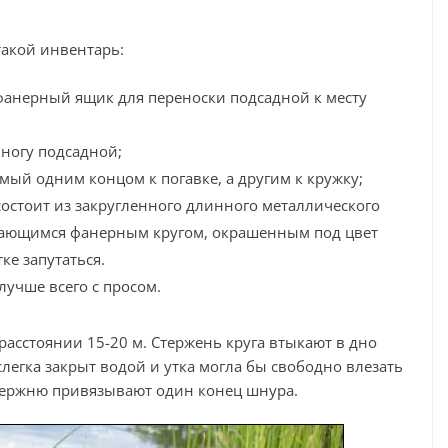
акой инвентарь:
фанерный ящик для переноски подсадной к месту
 ногу подсадной;
ый одним концом к погавке, а другим к кружку;
состоит из закругленного длинного металлического
щающимся фанерным кругом, окрашенным под цвет
ке запутаться.
лучше всего с просом.
асстоянии 15-20 м. Стержень круга втыкают в дно
слегка закрыт водой и утка могла бы свободно влезать
стержню привязывают один конец шнура.