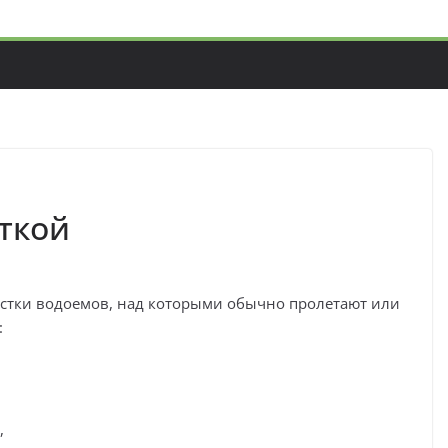
уткой
астки водоемов, над которыми обычно пролетают или
:
,