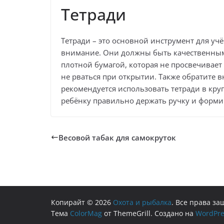
Тетради
Тетради – это основной инструмент для учё
внимание. Они должны быть качественным
плотной бумагой, которая не просвечивает
не рваться при открытии. Также обратите
рекомендуется использовать тетради в кру
ребёнку правильно держать ручку и форми
Весовой табак для самокруток
Копирайт © 2026
Охота и рыбалка
. Все права з
Тема
ColorMag
от ThemeGrill. Создано на
WordPre