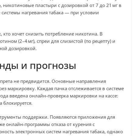
 никотиновые пластыри с дозировкой от 7 до 21 мг в
е системы нагревания табака — при условии
, кто хочет снизить потребление никотина. В
ином (2–4 мг), спреи для слизистой (по рецепту) и
мой дозировкой.
енды и прогнозы
апрета не предвидится. Основные направления
рез маркировку. Каждая пачка отслеживается в системе
 года введена онлайн‑проверка маркировки на кассе:
а блокируется.
трументы поддержки. Появляются приложения для
же онлайн‑программы отказа от курения с
рность электронных систем нагревания табака, однако