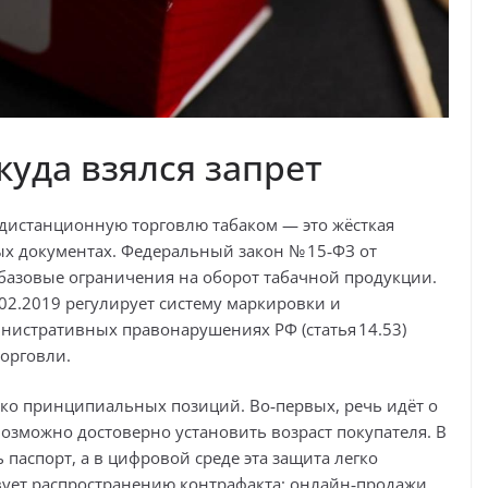
куда взялся запрет
 дистанционную торговлю табаком — это жёсткая
ых документах. Федеральный закон № 15‑ФЗ от
т базовые ограничения на оборот табачной продукции.
02.2019 регулирует систему маркировки и
нистративных правонарушениях РФ (статья 14.53)
орговли.
ько принципиальных позиций. Во‑первых, речь идёт о
озможно достоверно установить возраст покупателя. В
паспорт, а в цифровой среде эта защита легко
твует распространению контрафакта: онлайн‑продажи