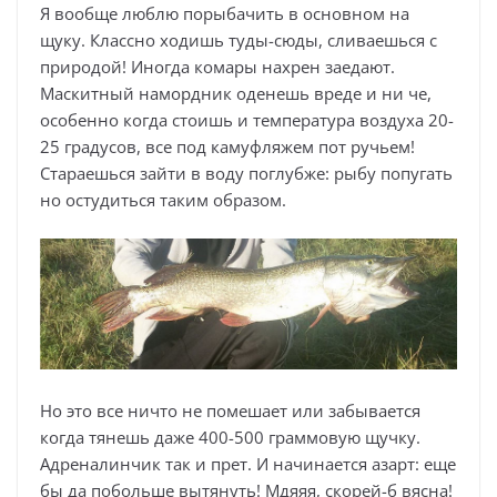
Я вообще люблю порыбачить в основном на
щуку. Классно ходишь туды-сюды, сливаешься с
природой! Иногда комары нахрен заедают.
Маскитный намордник оденешь вреде и ни че,
особенно когда стоишь и температура воздуха 20-
25 градусов, все под камуфляжем пот ручьем!
Стараешься зайти в воду поглубже: рыбу попугать
но остудиться таким образом.
Но это все ничто не помешает или забывается
когда тянешь даже 400-500 граммовую щучку.
Адреналинчик так и прет. И начинается азарт: еще
бы да побольше вытянуть! Мдяяя, скорей-б вясна!