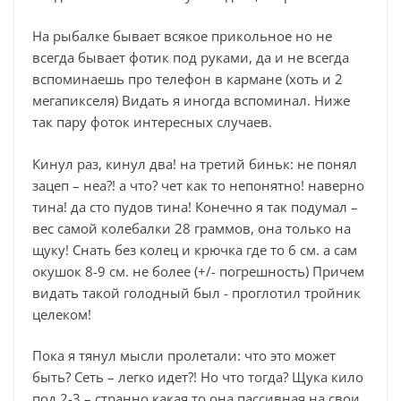
На рыбалке бывает всякое прикольное но не
всегда бывает фотик под руками, да и не всегда
вспоминаешь про телефон в кармане (хоть и 2
мегапикселя) Видать я иногда вспоминал. Ниже
так пару фоток интересных случаев.
Кинул раз, кинул два! на третий биньк: не понял
зацеп – неа?! а что? чет как то непонятно! наверно
тина! да сто пудов тина! Конечно я так подумал –
вес самой колебалки 28 граммов, она только на
щуку! Снать без колец и крючка где то 6 см. а сам
окушок 8-9 см. не более (+/- погрешность) Причем
видать такой голодный был - проглотил тройник
целеком!
Пока я тянул мысли пролетали: что это может
быть? Сеть – легко идет?! Но что тогда? Щука кило
под 2-3 – странно какая то она пассивная на свои