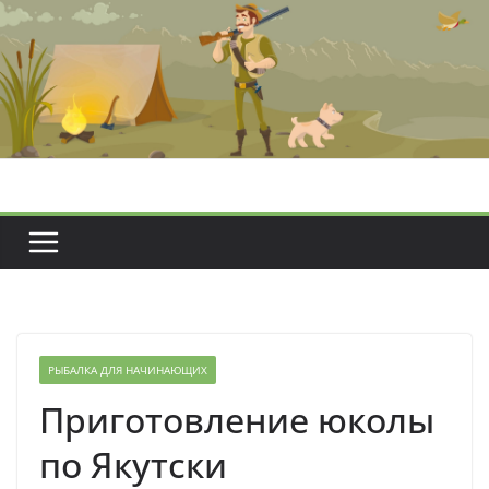
Перейти
к
содержимому
РЫБАЛКА ДЛЯ НАЧИНАЮЩИХ
Приготовление юколы
по Якутски