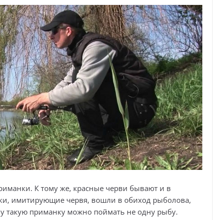
иманки. К тому же, красные черви бывают и в
ки, имитирующие червя, вошли в обиход рыболова,
ну такую приманку можно поймать не одну рыбу.