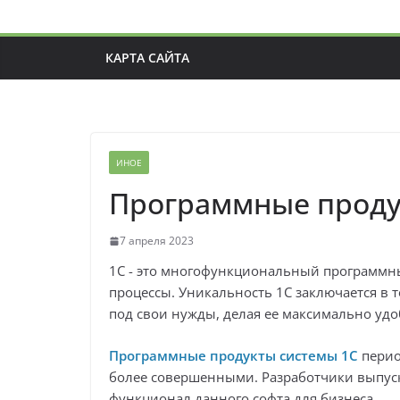
КАРТА САЙТА
ИНОЕ
Программные проду
7 апреля 2023
1С - это многофункциональный программны
процессы. Уникальность 1С заключается в 
под свои нужды, делая ее максимально уд
Программные продукты системы 1С
перио
более совершенными. Разработчики выпус
функционал данного софта для бизнеса.