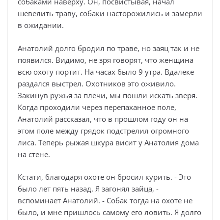
собаками наверху. Он, посвистывая, начал
шевелить траву, собаки насторожились и замерли
в ожидании.
Анатолий долго бродил по траве, но заяц так и не
появился. Видимо, не зря говорят, что женщина
всю охоту портит. На часах было 9 утра. Вдалеке
раздался выстрел. Охотников это оживило.
Закинув ружья за плечи, мы пошли искать зверя.
Когда проходили через перепаханное поле,
Анатолий рассказал, что в прошлом году он на
этом поле между грядок подстрелил огромного
лиса. Теперь рыжая шкура висит у Анатолия дома
на стене.
Кстати, благодаря охоте он бросил курить. - Это
было лет пять назад. Я загонял зайца, -
вспоминает Анатолий. - Собак тогда на охоте не
было, и мне пришлось самому его ловить. Я долго