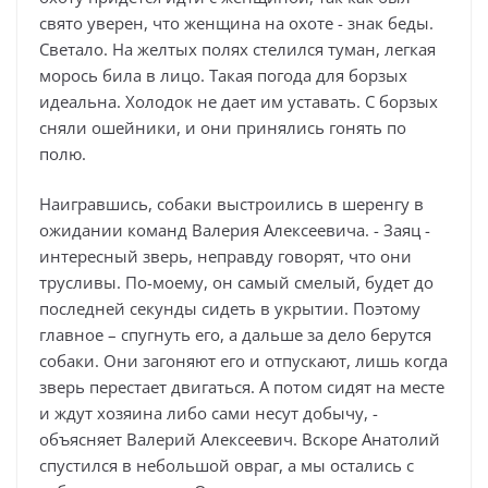
свято уверен, что женщина на охоте - знак беды.
Светало. На желтых полях стелился туман, легкая
морось била в лицо. Такая погода для борзых
идеальна. Холодок не дает им уставать. С борзых
сняли ошейники, и они принялись гонять по
полю.
Наигравшись, собаки выстроились в шеренгу в
ожидании команд Валерия Алексеевича. - Заяц -
интересный зверь, неправду говорят, что они
трусливы. По-моему, он самый смелый, будет до
последней секунды сидеть в укрытии. Поэтому
главное – спугнуть его, а дальше за дело берутся
собаки. Они загоняют его и отпускают, лишь когда
зверь перестает двигаться. А потом сидят на месте
и ждут хозяина либо сами несут добычу, -
объясняет Валерий Алексеевич. Вскоре Анатолий
спустился в небольшой овраг, а мы остались с