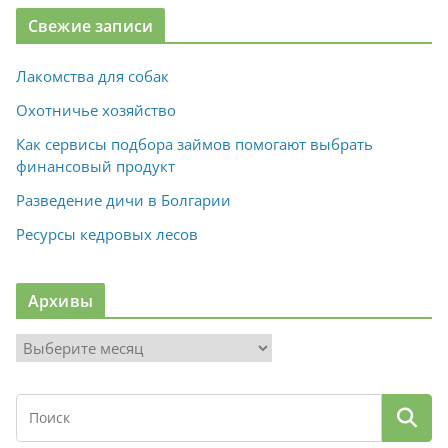
Свежие записи
Лакомства для собак
Охотничье хозяйство
Как сервисы подбора займов помогают выбрать
финансовый продукт
Разведение дичи в Болгарии
Ресурсы кедровых лесов
Архивы
А
р
х
и
в