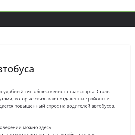
втобуса
 и удобный тип общественного транспорта. Столь
утами, которые связывают отдаленные районы и
дается повышенный спрос на водителей автобусов,
товерении можно здесь
мпания изготовит права на автобус, что даст