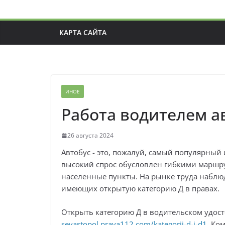
КАРТА САЙТА
ИНОЕ
Работа водителем а
26 августа 2024
Автобус - это, пожалуй, самый популярный
высокий спрос обусловлен гибкими маршр
населенные пункты. На рынке труда наблю
имеющих открытую категорию Д в правах.
Открыть категорию Д в водительском удос
sevastopol.prava112.com/kategorii-d-i-d1
. Ко