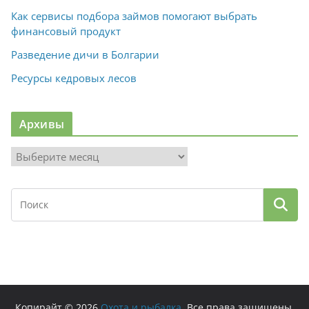
Как сервисы подбора займов помогают выбрать
финансовый продукт
Разведение дичи в Болгарии
Ресурсы кедровых лесов
Архивы
А
р
х
и
в
ы
Копирайт © 2026
Охота и рыбалка
. Все права защищены.