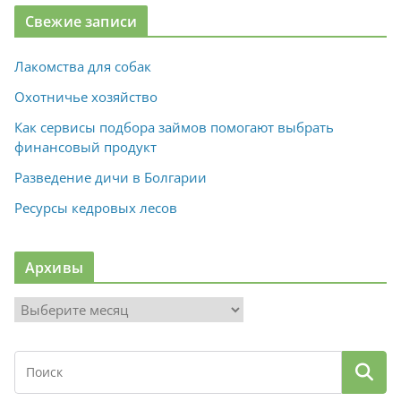
Свежие записи
Лакомства для собак
Охотничье хозяйство
Как сервисы подбора займов помогают выбрать
финансовый продукт
Разведение дичи в Болгарии
Ресурсы кедровых лесов
Архивы
А
р
х
и
в