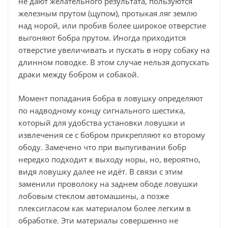
не дают желательного результата, пользуются
железным прутом (щупом), протыкая ляг землю
над норой, или пробив более широкое отверстие
выгоняют бобра прутом. Иногда приходится
отверстие увеличивать и пускать в нору собаку на
длинном поводке. В этом случае нельзя допускать
драки между бобром и собакой.
Момент попадания бобра в ловушку определяют
по надводному концу сигнального шестика,
который для удобства установки ловушки и
извлечения се с бобром прикрепляют ко второму
ободу. Замечено что при выпугивании бобр
нередко подходит к выходу норы, но, вероятно,
видя ловушку далее не идёт. В связи с этим
заменили проволоку на заднем ободе ловушки
лобовым стеклом автомашины, а позже
плексигласом как материалом более легким в
обработке. Эти материалы совершенно не