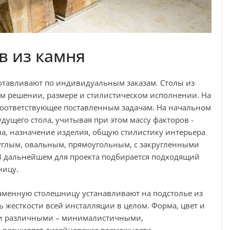
в из камня
готавливают по индивидуальным заказам. Столы из
ом решении, размере и стилистическом исполнении. На
соответствующее поставленным задачам. На начальном
дущего стола, учитывая при этом массу факторов -
ла, назначение изделия, общую стилистику интерьера
руглым, овальным, прямоугольным, с закругленными
В дальнейшем для проекта подбирается подходящий
ницу.
аменную столешницу устанавливают на подстолье из
ь жесткости всей инсталляции в целом. Форма, цвет и
ми различными – минималистичными,
 расширяет дизайнерские возможности.