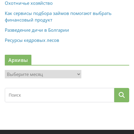
Охотничье хозяйство
Как сервисы подбора займов помогают выбрать
финансовый продукт
Разведение дичи в Болгарии
Ресурсы кедровых лесов
Архивы
А
р
х
и
в
ы