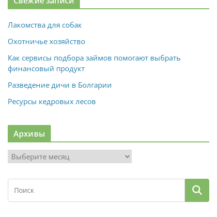
Свежие записи
Лакомства для собак
Охотничье хозяйство
Как сервисы подбора займов помогают выбрать
финансовый продукт
Разведение дичи в Болгарии
Ресурсы кедровых лесов
Архивы
А
р
х
и
в
ы