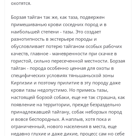
охотятся.
Борзая тайган так же, как таза, подвержен
примешиванью крови соседних пород и в
наибольшей степени - тазы. Это создает
разнотипность в экстерьере породы и
обусловливает потерю тайганом особых рабочих
качеств, главное - маневренности при скачке в
гористой, сильно пересеченной местности. Борзая
тайган - порода особенно ценная для охоты в
специфических условиях тяньшаньской зоны
Киргизии и поэтому прилитие в эту породу даже
крови тазы недопустимо. Но примесь тазы,
настоящей борзой собаки, еще не так страшна, как
появление на территории, прежде безраздельно
принадлежавшей тайгану, собак неборзых пород
и вовсе беспородных. А наплыв, хотя пока и
ограниченный, нового населения в места, еще
недавно глухие и даже дикие, процесс сам но себе