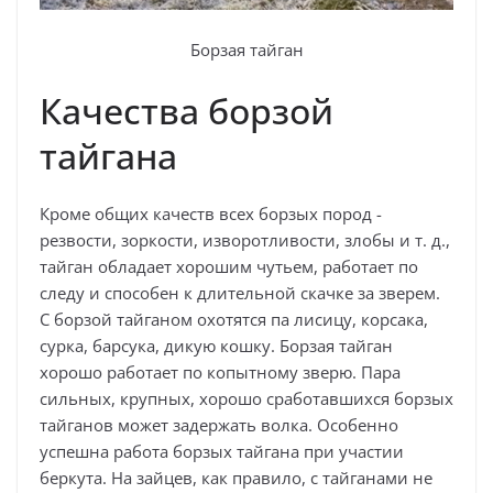
Борзая тайган
Качества борзой
тайгана
Кроме общих качеств всех борзых пород -
резвости, зоркости, изворотливости, злобы и т. д.,
тайган обладает хорошим чутьем, работает по
следу и способен к длительной скачке за зверем.
С борзой тайганом охотятся па лисицу, корсака,
сурка, барсука, дикую кошку. Борзая тайган
хорошо работает по копытному зверю. Пара
сильных, крупных, хорошо сработавшихся борзых
тайганов может задержать волка. Особенно
успешна работа борзых тайгана при участии
беркута. На зайцев, как правило, с тайганами не