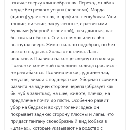
взгляде сверху клинообразная. Переход от лба к
морде без резкого уступа (перелома). Морда
(щипец) удлиненная, в профиль неглубокая. Уши
тонкие, висячие, закругленные, с развитыми
бурками (уборной псовиной), шея длинная, как
бы сжатая с боков. Спина прямая или слабо
выгнутая вверх. Живот сильно подобран, но без
резкого подрыва. Холка отчетлива. Лапы
овальные. Правило на конце свернуто в кольцо.
Позвонки конечной половины кольца срослись -
не разгибаются. Псовина мягкая, удлиненная,
негустая, зимой с подшерстком. Уборная псовина
развита на задней стороне черепа (образует как
бы чуб в завитках), на шее, животе, плечах, на
предплечье почти до пясти. Особенно развит
убор на бедрах и вокруг голени; здесь он
покрывает заднюю сторону плюсны и лапы, что
придаст тайгану своеобразный вид (собака в
«штанах», которые указывают на родство с