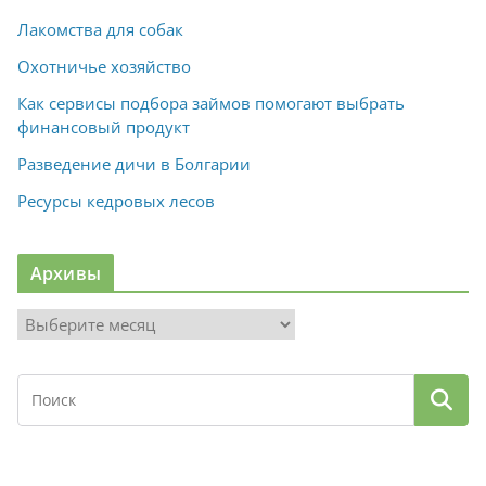
Лакомства для собак
Охотничье хозяйство
Как сервисы подбора займов помогают выбрать
финансовый продукт
Разведение дичи в Болгарии
Ресурсы кедровых лесов
Архивы
А
р
х
и
в
ы