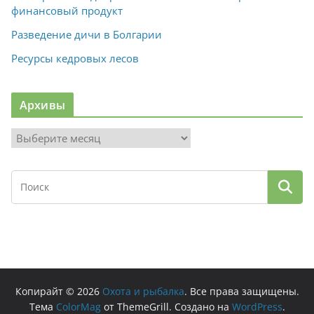
финансовый продукт
Разведение дичи в Болгарии
Ресурсы кедровых лесов
Архивы
А
р
х
и
в
ы
Копирайт © 2026
Охота и рыбалка
. Все права защищены.
Тема
ColorMag
от ThemeGrill. Создано на
WordPress
.