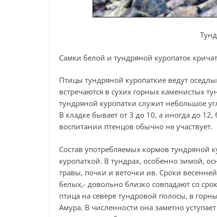
Тунд
Самки белой и тундряной куропаток крича
Птицы тундряной куропаткие ведут оседлы
встречаются в сухих горных каменистых ту
тундряной куропатки служит небольшое угл
В кладке бывает от 3 до 10, а иногда до 1
воспитании птенцов обычно не участвует.
Состав употребляемых кормов тундряной ку
куропаткой. В тундрах, особенно зимой, о
травы, почки и веточки ив. Сроки весенней
белых,- довольно близко совпадают со срок
птица на севере тундровой полосы, в горных
Амура. В численности она заметно уступает