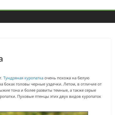
а
г.
Тундряна
я
куропатка
очень похожа на белую
на боках головы черные уздечки. Летом, в отличие от
рыжие тона и более развиты темные, а также серые
уропатки. Пуховые птенцы этих двух видов куропаток