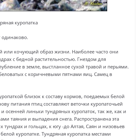
ряная куропатка
т одинаково.
й или кочующий образ жизни. Наиболее часто они
ндрах с бедной растительностью. Гнездом для
убление в земле, выстланное сухой травой и перьями.
2, беловатых с коричневыми пятнами яиц. Самец в
ропаткой близок к составу кормов, поедаемых белой
снову питания птиц составляют веточки куропаточьей
 и осенней линьки тундряных куропаток, так же, как и
ами таяния и выпадения снега. Распространена эта
 тундрах и гольцах, к югу -до Алтая, Саян и низовьев
 белой куропатке. Тундряная куропатка местами