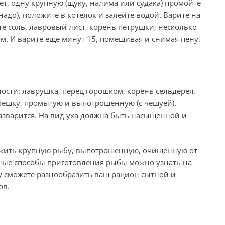
ет, одну крупную (щуку, налима или судака) промойте
надо), положите в котелок и залейте водой. Варите на
ьте соль, лавровый лист, корень петрушки, несколько
ом. И варите еще минут 15, помешивая и снимая пену.
ости: лаврушка, перец горошком, корень сельдерея,
ыбешку, промытую и выпотрошенную (с чешуей).
разварится. На вид уха должна быть насыщенной и
ложить крупную рыбу, выпотрошенную, очищенную от
ные способы приготовления рыбы можно узнать на
му сможете разнообразить ваш рацион сытной и
ов.