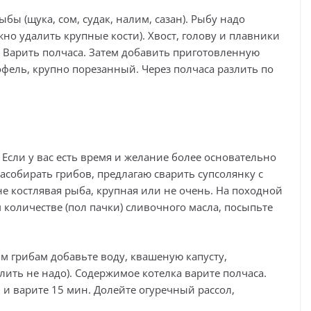
бы (щука, сом, судак, налим, сазан). Рыбу надо
жно удалить крупные кости). Хвост, голову и плавники
р. Варить полчаса. Затем добавить приготовленную
офель, крупно порезанный. Через полчаса разлить по
 Если у вас есть время и желание более основательно
асобирать грибов, предлагаю сварить супсолянку с
не костлявая рыба, крупная или не очень. На походной
количестве (пол пачки) сливочного масла, посыпьте
м грибам добавьте воду, квашеную капусту,
лить не надо). Содержимое котелка варите полчаса.
 и варите 15 мин. Долейте огуречный рассол,