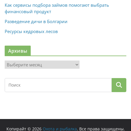
Как сервисы подбора займов помогают выбрать
финансовый продукт
Разведение дичи в Болгарии
Ресурсы кедровых лесов
Архивы
А
р
х
и
в
ы
Копирайт © 2026
Охота и рыбалка
. Все права защищены.