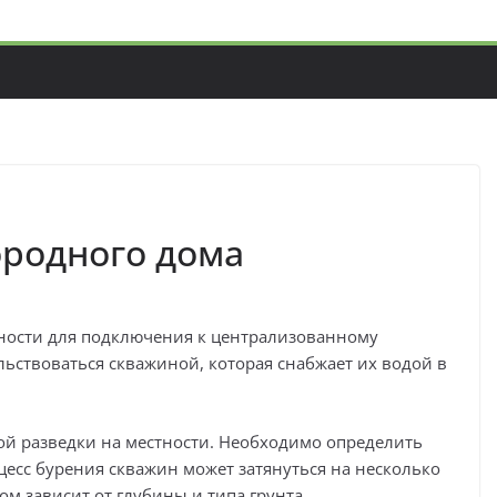
ородного дома
ности для подключения к централизованному
ствоваться скважиной, которая снабжает их водой в
ой разведки на местности. Необходимо определить
цесс бурения скважин может затянуться на несколько
м зависит от глубины и типа грунта.