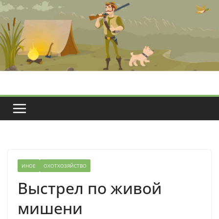
Перейти
к
содержимому
ИНОЕ
ОХОТХОЗЯЙСТВО
Выстрел по живой
мишени